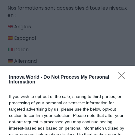
Nos formations sont accessibles à tous les niveaux
en :
Anglais
Espagnol
Italien
Allemand
Français Langue Étrangère (FLE)
Innova World -
Do Not Process My Personal
Information
Ces rencontres nous permettent de poursuivre le
développement de nos projets, de créer de
If you wish to opt-out of the sale, sharing to third parties, or
nouvelles opportunités et de continuer à faire
processing of your personal or sensitive information for
grandir notre ouverture à l’international.
targeted advertising by us, please use the below opt-out
section to confirm your selection. Please note that after your
📍 Besançon
opt-out request is processed you may continue seeing
📍 Vesoul
interest-based ads based on personal information utilized by
📍 Frontière luxembourgeoise
us or personal information disclosed to third parties prior to