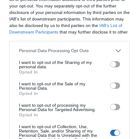
your opt-out. You may separately opt-out of the further
Vous souhaitez en savoir plus sur nos formations
disclosure of your personal information by third parties on the
en langues ou échanger autour de vos projets ?
IAB’s list of downstream participants. This information may
N’hésitez pas à nous contacter.
also be disclosed by us to third parties on the
IAB’s List of
Downstream Participants
that may further disclose it to other
third parties.
PREVIOUS
NEXT
Personal Data Processing Opt Outs
I want to opt-out of the Sharing of my
personal data.
Opted In
I want to opt-out of the Sale of my
Personal Data.
Opted In
I want to opt-out of processing my
Personal Data for Targeted Advertising.
Opted In
I want to opt-out of Collection, Use,
Retention, Sale, and/or Sharing of my
Personal Data that Is Unrelated with the