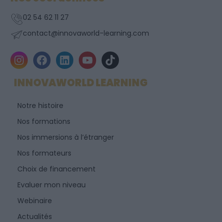
02 54 62 11 27
contact@innovaworld-learning.com
I
F
L
Y
T
n
a
i
o
i
s
c
n
u
k
INNOVAWORLD LEARNING
t
e
k
t
t
a
b
e
u
o
Notre histoire
g
o
d
b
k
r
o
i
e
Nos formations
a
k
n
Nos immersions à l’étranger
m
Nos formateurs
Choix de financement
Evaluer mon niveau
Webinaire
Actualités