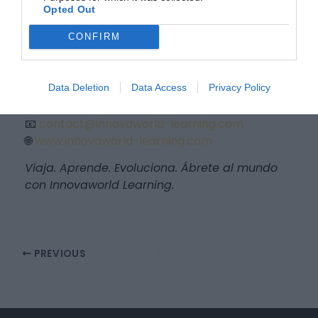
nuevas perspectivas personales y
Opted Out
profesionales.
CONFIRM
Nuestro equipo está a tu disposición para
ayudarte a elegir el destino y el programa que
mejor se adapten a tus necesidades.
Data Deletion
Data Access
Privacy Policy
📞 02 54 62 11 27
📧
contact@innovaworld-learning.com
🌐
www.innovaworld-learning.com
Viaja. Aprende. Evoluciona. Ábrete al mundo
con Innovaworld Learning.
PREVIOUS