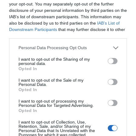
España
your opt-out. You may separately opt-out of the further
disclosure of your personal information by third parties on the
Perfecciona tu español en Madrid, Barcelona,
IAB’s list of downstream participants. This information may
Valencia o Sevilla mientras disfrutas de la
also be disclosed by us to third parties on the
IAB’s List of
riqueza cultural española.
Downstream Participants
that may further disclose it to other
third parties.
Alemania
Desarrolla tu alemán en ciudades dinámicas
Personal Data Processing Opt Outs
como Berlín, Múnich o Hamburgo.
I want to opt-out of the Sharing of my
Francia
personal data.
Opted In
Para los estudiantes internacionales, descubre
la lengua francesa en el corazón de su cultura.
I want to opt-out of the Sale of my
Personal Data.
¡Y muchos otros destinos más, según los
Opted In
programas y la época del año!
I want to opt-out of processing my
Personal Data for Targeted Advertising.
¿Listo para vivir la aventura?
Opted In
Una inmersión en el extranjero es mucho más
que una simple estancia lingüística: es una
I want to opt-out of Collection, Use,
Retention, Sale, and/or Sharing of my
experiencia de vida que deja huella y abre
Personal Data that Is Unrelated with the
Purposes for which it was collected.