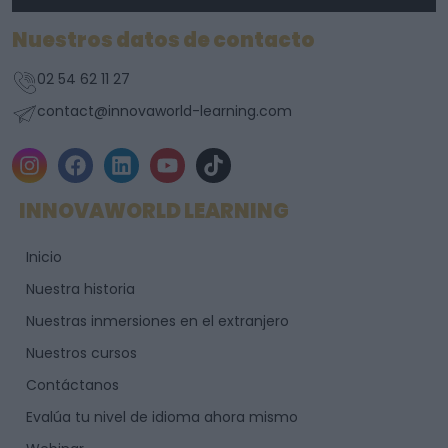
Nuestros datos de contacto
02 54 62 11 27
contact@innovaworld-learning.com
I
F
L
Y
T
n
a
i
o
i
s
c
n
u
k
INNOVAWORLD LEARNING
t
e
k
t
t
a
b
e
u
o
Inicio
g
o
d
b
k
r
o
i
e
Nuestra historia
a
k
n
Nuestras inmersiones en el extranjero
m
Nuestros cursos
Contáctanos
Evalúa tu nivel de idioma ahora mismo