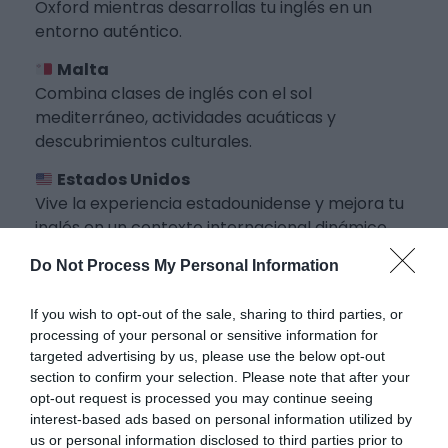
Oxford mientras desarrollas tu inglés en un
entorno auténtico.
Malta
Combina clases de inglés con el sol
mediterráneo, actividades acuáticas y
descubrimientos culturales.
Estados Unidos
Vive la experiencia estadounidense y mejora tu
inglés en un contexto internacional dinámico.
Canadá
Do Not Process My Personal Information
Disfruta de un entorno multicultural
excepcional para aprender inglés o francés.
If you wish to opt-out of the sale, sharing to third parties, or
processing of your personal or sensitive information for
Italia
targeted advertising by us, please use the below opt-out
Descubre Roma, Florencia, Venecia, Milán o
section to confirm your selection. Please note that after your
Nápoles mientras aprendes italiano y disfrutas
opt-out request is processed you may continue seeing
interest-based ads based on personal information utilized by
de la famosa
dolce vita
.
us or personal information disclosed to third parties prior to