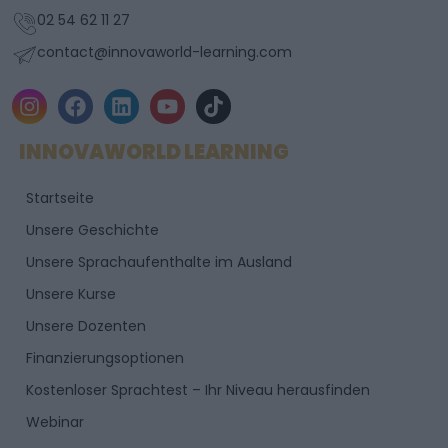
02 54 62 11 27
contact@innovaworld-learning.com
I
F
L
Y
T
n
a
i
o
i
s
c
n
u
k
INNOVAWORLD LEARNING
t
e
k
t
t
a
b
e
u
o
Startseite
g
o
d
b
k
r
o
i
e
Unsere Geschichte
a
k
n
Unsere Sprachaufenthalte im Ausland
m
Unsere Kurse
Unsere Dozenten
Finanzierungsoptionen
Kostenloser Sprachtest – Ihr Niveau herausfinden
Webinar