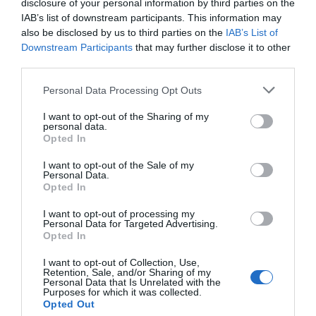
disclosure of your personal information by third parties on the
Sprache
IAB’s list of downstream participants. This information may
im
also be disclosed by us to third parties on the
IAB’s List of
Downstream Participants
that may further disclose it to other
third parties.
Personal Data Processing Opt Outs
I want to opt-out of the Sharing of my
personal data.
beruflichen Kontext üben (E-Mails, Meetings,
Opted In
Präsentationen). Durch Gruppendynamik und
I want to opt-out of the Sale of my
realistische Rollenspiele Fortschritte erzielen.
Personal Data.
Opted In
Zielgruppe & Voraussetzungen:
Angestellte,
I want to opt-out of processing my
Selbstständige, KMU, Großunternehmen. Offen
Personal Data for Targeted Advertising.
für alle, keine Voraussetzungen erforderlich.
Opted In
Inhalte:
Gruppensitzungen (max. 4 Personen) in
I want to opt-out of Collection, Use,
Retention, Sale, and/or Sharing of my
Präsenz oder online. Interaktive Aktivitäten und
Personal Data that Is Unrelated with the
thematische Inhalte, die an die beruflichen
Purposes for which it was collected.
Opted Out
Bedürfnisse angepasst sind. Online-Tracking +