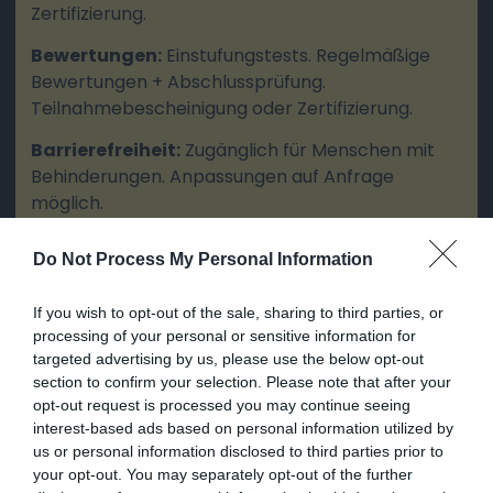
Zertifizierung.
Bewertungen:
Einstufungstests. Regelmäßige
Bewertungen + Abschlussprüfung.
Teilnahmebescheinigung oder Zertifizierung.
Barrierefreiheit:
Zugänglich für Menschen mit
Behinderungen. Anpassungen auf Anfrage
möglich.
Do Not Process My Personal Information
WEITERE INFORMATIONEN
If you wish to opt-out of the sale, sharing to third parties, or
processing of your personal or sensitive information for
targeted advertising by us, please use the below opt-out
Lösung 3 – ProMeet Sessions
section to confirm your selection. Please note that after your
opt-out request is processed you may continue seeing
Vernetzen Sie sich und machen Sie
interest-based ads based on personal information utilized by
Fortschritte mit Ihren Kolleginnen
us or personal information disclosed to third parties prior to
your opt-out. You may separately opt-out of the further
Ziele: